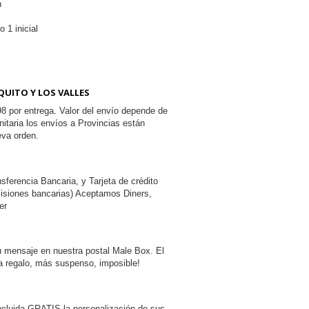
n
 1 inicial
QUITO Y LOS VALLES
8 por entrega. Valor del envío depende de
itaria los envíos a Provincias están
a orden.
ferencia Bancaria, y Tarjeta de crédito
misiones bancarias) Aceptamos Diners,
er
tu mensaje en nuestra postal Male Box. El
 regalo, más suspenso, imposible!
incluida GRATIS la personalización de sus