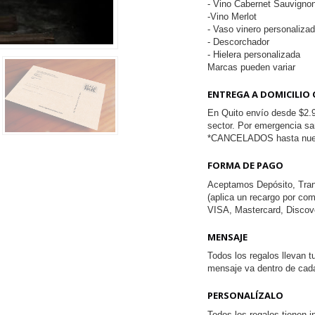
- Vino Cabernet Sauvigno
-Vino Merlot
- Vaso vinero personalizado
- Descorchador
- Hielera personalizada
Marcas pueden variar
ENTREGA A DOMICILIO 
En Quito envío desde $2.9
sector. Por emergencia san
*CANCELADOS hasta nuev
FORMA DE PAGO
Aceptamos Depósito, Trans
(aplica un recargo por co
VISA, Mastercard, Discov
MENSAJE
Todos los regalos llevan 
mensaje va dentro de cada
PERSONALÍZALO
Todos los regalos tienen 