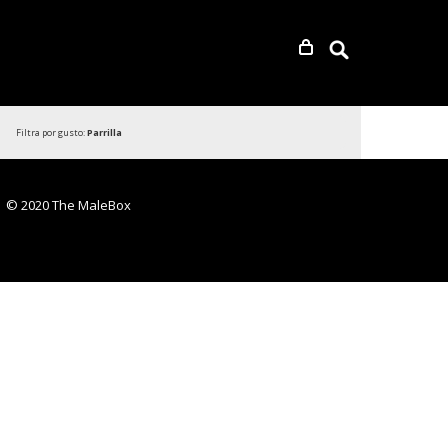
Filtra por gusto:
Parrilla
© 2020 The MaleBox