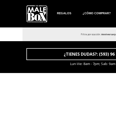
REGALOS
¿CÓMO COMPRAR?
Filtra por ocasión:
Anniversary
¿TIENES DUDAS?: (593) 96
Lun-Vie: 8am - 7pm; Sab: 9am